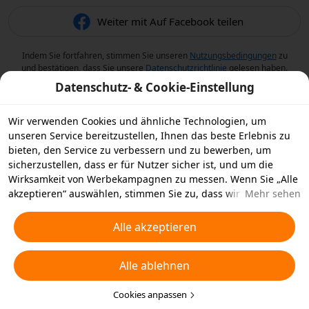
Weiter mit Auf Facebook teilen
Indem Sie fortfahren, stimmen Sie unseren
Nutzungsbedingungen
zu
und bestätigen, dass Sie unsere
Datenschutzrichtlinie
gelesen haben.
Datenschutz- & Cookie-Einstellung
Wir verwenden Cookies und ähnliche Technologien, um
unseren Service bereitzustellen, Ihnen das beste Erlebnis zu
bieten, den Service zu verbessern und zu bewerben, um
sicherzustellen, dass er für Nutzer sicher ist, und um die
Wirksamkeit von Werbekampagnen zu messen. Wenn Sie „Alle
akzeptieren“ auswählen, stimmen Sie zu, dass wir und die
Mehr sehen
Partner, mit denen wir zusammenarbeiten, Cookies und
ähnliche Technologien für Werbezwecke auf Ihrem Gerät
Alle akzeptieren
speichern. Alternativ können Sie auch über „Alle ablehnen“
nicht notwendige Cookies ablehnen oder auswählen, welche
Alle ablehnen
Arten von Cookies Sie akzeptieren oder deaktivieren möchten,
indem Sie unten oder jederzeit in Ihren
Datenschutzeinstellungen auf „Cookies anpassen“ klicken.
Cookies anpassen