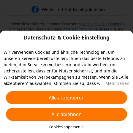
Weiter mit Auf Facebook teilen
Indem Sie fortfahren, stimmen Sie unseren
Nutzungsbedingungen
zu
und bestätigen, dass Sie unsere
Datenschutzrichtlinie
gelesen haben.
Datenschutz- & Cookie-Einstellung
Wir verwenden Cookies und ähnliche Technologien, um
unseren Service bereitzustellen, Ihnen das beste Erlebnis zu
bieten, den Service zu verbessern und zu bewerben, um
sicherzustellen, dass er für Nutzer sicher ist, und um die
Wirksamkeit von Werbekampagnen zu messen. Wenn Sie „Alle
akzeptieren“ auswählen, stimmen Sie zu, dass wir und die
Mehr sehen
Partner, mit denen wir zusammenarbeiten, Cookies und
ähnliche Technologien für Werbezwecke auf Ihrem Gerät
Alle akzeptieren
speichern. Alternativ können Sie auch über „Alle ablehnen“
nicht notwendige Cookies ablehnen oder auswählen, welche
Alle ablehnen
Arten von Cookies Sie akzeptieren oder deaktivieren möchten,
indem Sie unten oder jederzeit in Ihren
Datenschutzeinstellungen auf „Cookies anpassen“ klicken.
Cookies anpassen