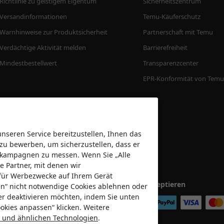
Richtlinie zu geistigem Eigentum
Sicherheitszentrum
Versandinformationen
Temu-Käuferschutz
Warnhinweise zur Produktsicherheit
Partnerschaft mit Temu
Verdächtige Aktivität melden
Barrierefreiheit
Mindestbestellwert
Transparenzcenter
EPR-Konformität von Temu
seren Service bereitzustellen, Ihnen das
 zu bewerben, um sicherzustellen, dass er
bekampagnen zu messen. Wenn Sie „Alle
e Partner, mit denen wir
für Werbezwecke auf Ihrem Gerät
Wir akzeptieren
nen“ nicht notwendige Cookies ablehnen oder
er deaktivieren möchten, indem Sie unten
okies anpassen“ klicken. Weitere
es und ähnlichen Technologien
.