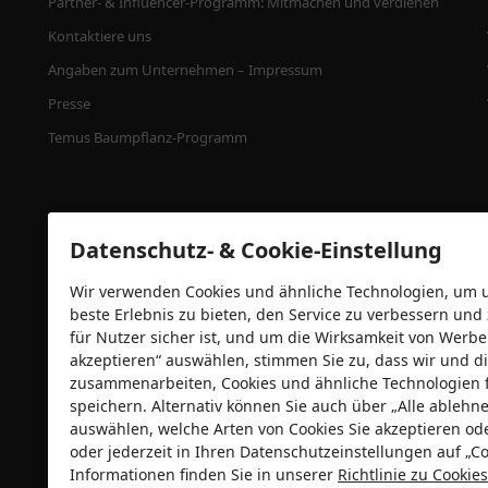
Partner- & Influencer-Programm: Mitmachen und verdienen
Kontaktiere uns
Angaben zum Unternehmen – Impressum
Presse
Temus Baumpflanz-Programm
Datenschutz- & Cookie-Einstellung
Wir verwenden Cookies und ähnliche Technologien, um un
beste Erlebnis zu bieten, den Service zu verbessern und
für Nutzer sicher ist, und um die Wirksamkeit von Wer
akzeptieren“ auswählen, stimmen Sie zu, dass wir und di
zusammenarbeiten, Cookies und ähnliche Technologien 
Sicherheitszertifizierungen
speichern. Alternativ können Sie auch über „Alle ableh
auswählen, welche Arten von Cookies Sie akzeptieren od
oder jederzeit in Ihren Datenschutzeinstellungen auf „Co
Informationen finden Sie in unserer
Richtlinie zu Cooki