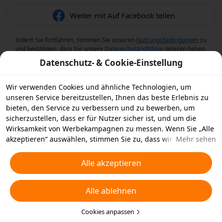
Weiter mit Auf Facebook teilen
Indem Sie fortfahren, stimmen Sie unseren
Nutzungsbedingungen
zu
und bestätigen, dass Sie unsere
Datenschutzrichtlinie
gelesen haben.
Datenschutz- & Cookie-Einstellung
Wir verwenden Cookies und ähnliche Technologien, um
unseren Service bereitzustellen, Ihnen das beste Erlebnis zu
bieten, den Service zu verbessern und zu bewerben, um
sicherzustellen, dass er für Nutzer sicher ist, und um die
Wirksamkeit von Werbekampagnen zu messen. Wenn Sie „Alle
akzeptieren“ auswählen, stimmen Sie zu, dass wir und die
Mehr sehen
Partner, mit denen wir zusammenarbeiten, Cookies und
ähnliche Technologien für Werbezwecke auf Ihrem Gerät
Alle akzeptieren
speichern. Alternativ können Sie auch über „Alle ablehnen“
nicht notwendige Cookies ablehnen oder auswählen, welche
Alle ablehnen
Arten von Cookies Sie akzeptieren oder deaktivieren möchten,
indem Sie unten oder jederzeit in Ihren
Datenschutzeinstellungen auf „Cookies anpassen“ klicken.
Cookies anpassen