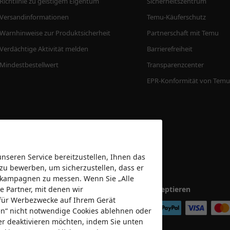
Richtlinie zu geistigem Eigentum
Sicherheitszentrum
Versandinformationen
Temu-Käuferschutz
Warnhinweise zur Produktsicherheit
Partnerschaft mit Temu
Verdächtige Aktivität melden
Barrierefreiheit
Mindestbestellwert
Transparenzcenter
EPR-Konformität von Temu
seren Service bereitzustellen, Ihnen das
 zu bewerben, um sicherzustellen, dass er
bekampagnen zu messen. Wenn Sie „Alle
e Partner, mit denen wir
Wir akzeptieren
für Werbezwecke auf Ihrem Gerät
nen“ nicht notwendige Cookies ablehnen oder
er deaktivieren möchten, indem Sie unten