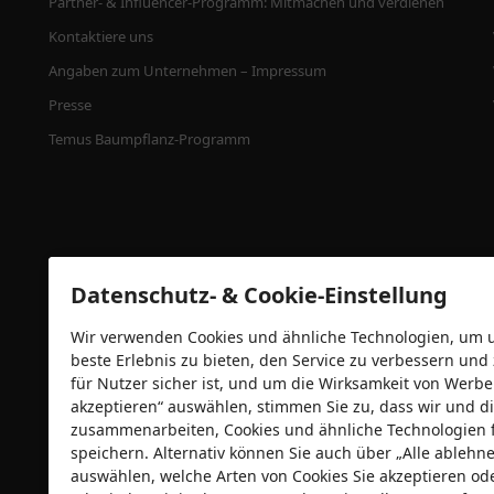
Partner- & Influencer-Programm: Mitmachen und verdienen
Kontaktiere uns
Angaben zum Unternehmen – Impressum
Presse
Temus Baumpflanz-Programm
Datenschutz- & Cookie-Einstellung
Wir verwenden Cookies und ähnliche Technologien, um un
beste Erlebnis zu bieten, den Service zu verbessern und
für Nutzer sicher ist, und um die Wirksamkeit von Wer
Sicherheitszertifizierungen
akzeptieren“ auswählen, stimmen Sie zu, dass wir und di
zusammenarbeiten, Cookies und ähnliche Technologien 
speichern. Alternativ können Sie auch über „Alle ableh
auswählen, welche Arten von Cookies Sie akzeptieren od