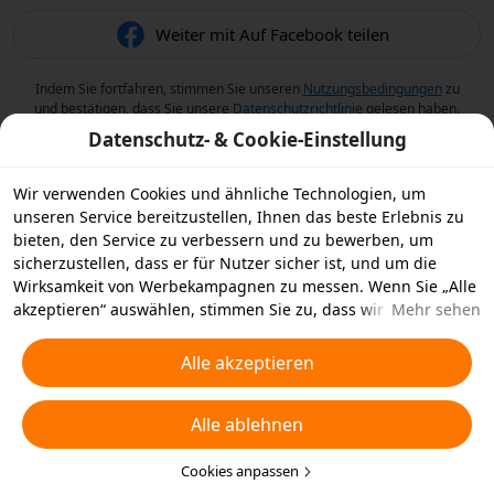
Weiter mit Auf Facebook teilen
Indem Sie fortfahren, stimmen Sie unseren
Nutzungsbedingungen
zu
und bestätigen, dass Sie unsere
Datenschutzrichtlinie
gelesen haben.
Datenschutz- & Cookie-Einstellung
Wir verwenden Cookies und ähnliche Technologien, um
unseren Service bereitzustellen, Ihnen das beste Erlebnis zu
bieten, den Service zu verbessern und zu bewerben, um
sicherzustellen, dass er für Nutzer sicher ist, und um die
Wirksamkeit von Werbekampagnen zu messen. Wenn Sie „Alle
akzeptieren“ auswählen, stimmen Sie zu, dass wir und die
Mehr sehen
Partner, mit denen wir zusammenarbeiten, Cookies und
ähnliche Technologien für Werbezwecke auf Ihrem Gerät
Alle akzeptieren
speichern. Alternativ können Sie auch über „Alle ablehnen“
nicht notwendige Cookies ablehnen oder auswählen, welche
Alle ablehnen
Arten von Cookies Sie akzeptieren oder deaktivieren möchten,
indem Sie unten oder jederzeit in Ihren
Datenschutzeinstellungen auf „Cookies anpassen“ klicken.
Cookies anpassen