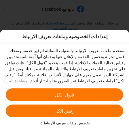
تابع مع Facebook
من خلال المتابعة، فإنك توافق على
شروط الاستخدام
لدينا وتقر بأنك قد قرأت
سياسة الخصوصية
.
إعدادات الخصوصية وملفات تعريف الارتباط
نستخدم ملفات تعريف الارتباط والتقنيات المماثلة لتوفير خدمتنا ومنحك
أفضل تجربة وتحسين الخدمة والإعلان عنها وضمان أنها آمنة للمستخدمين
وقياس فعالية الحملات الإعلانية. إذا قمت بتحديد "قبول الكل"، فإنك توافق
على تخزين ملفات تعريف الارتباط والتقنيات المماثلة من قبلنا ومن قبل
الشركاء الذين نعمل معهم على جهازك لأغراض إعلانية. يمكنك أيضًا "رفض
الكل" لملفات تعريف الارتباط غير الضرورية أو اختيار أنواع ملفات تعريف
مشاهدة المزيد
الارتباط التي ترغب في قبولها أو تعطيلها بالنقر على "تخصيص ملفات
تعريف الارتباط" أدناه أو في أي وقت من إعدادات الخصوصية الخاصة بك.
قبول الكل
يمكنك الاطلاع على
سياسة ملفات تعريف الارتباط والتقنيات المشابهة
للحصول على المزيد من التفاصيل.
رفض الكل
تخصيص ملفات تعريف الارتباط