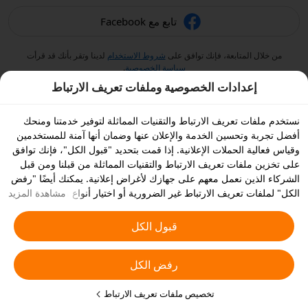
تابع مع Facebook
من خلال المتابعة، فإنك توافق على
شروط الاستخدام
لدينا وتقر بأنك قد قرأت
سياسة الخصوصية
.
إعدادات الخصوصية وملفات تعريف الارتباط
نستخدم ملفات تعريف الارتباط والتقنيات المماثلة لتوفير خدمتنا ومنحك
أفضل تجربة وتحسين الخدمة والإعلان عنها وضمان أنها آمنة للمستخدمين
وقياس فعالية الحملات الإعلانية. إذا قمت بتحديد "قبول الكل"، فإنك توافق
على تخزين ملفات تعريف الارتباط والتقنيات المماثلة من قبلنا ومن قبل
الشركاء الذين نعمل معهم على جهازك لأغراض إعلانية. يمكنك أيضًا "رفض
الكل" لملفات تعريف الارتباط غير الضرورية أو اختيار أنواع ملفات تعريف
مشاهدة المزيد
الارتباط التي ترغب في قبولها أو تعطيلها بالنقر على "تخصيص ملفات
تعريف الارتباط" أدناه أو في أي وقت من إعدادات الخصوصية الخاصة بك.
قبول الكل
يمكنك الاطلاع على
سياسة ملفات تعريف الارتباط والتقنيات المشابهة
للحصول على المزيد من التفاصيل.
رفض الكل
تخصيص ملفات تعريف الارتباط