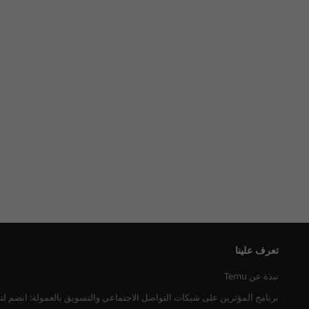
تعرف علينا
نبذة عن Temu
برنامج المؤثرين على شبكات التواصل الاجتماعي والتسويق بالعمولة: انضم لت