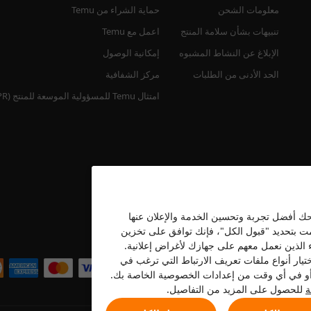
معلومات الشحن
حماية الشراء من Temu
تنبيهات بشأن سلامة المنتج
اعمل مع Temu
الإبلاغ عن النشاط المشبوه
إمكانية الوصول
الحد الأدنى من الطلبات
مركز الشفافية
امتثال Temu للمسؤولية الموسعة للمنتج (EPR)
نحك أفضل تجربة وتحسين الخدمة والإعلان عنها
قمت بتحديد "قبول الكل"، فإنك توافق على تخزين
نحن نقبل
ء الذين نعمل معهم على جهازك لأغراض إعلانية.
تيار أنواع ملفات تعريف الارتباط التي ترغب في
ه أو في أي وقت من إعدادات الخصوصية الخاصة بك.
ة
للحصول على المزيد من التفاصيل.