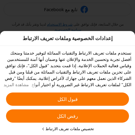
تابع مع Facebook
من خلال المتابعة، فإنك توافق على
شروط الاستخدام
لدينا وتقر بأنك قد قرأت
سياسة الخصوصية
.
إعدادات الخصوصية وملفات تعريف الارتباط
نستخدم ملفات تعريف الارتباط والتقنيات المماثلة لتوفير خدمتنا ومنحك
أفضل تجربة وتحسين الخدمة والإعلان عنها وضمان أنها آمنة للمستخدمين
وقياس فعالية الحملات الإعلانية. إذا قمت بتحديد "قبول الكل"، فإنك توافق
على تخزين ملفات تعريف الارتباط والتقنيات المماثلة من قبلنا ومن قبل
الشركاء الذين نعمل معهم على جهازك لأغراض إعلانية. يمكنك أيضًا "رفض
الكل" لملفات تعريف الارتباط غير الضرورية أو اختيار أنواع ملفات تعريف
مشاهدة المزيد
الارتباط التي ترغب في قبولها أو تعطيلها بالنقر على "تخصيص ملفات
تعريف الارتباط" أدناه أو في أي وقت من إعدادات الخصوصية الخاصة بك.
قبول الكل
يمكنك الاطلاع على
سياسة ملفات تعريف الارتباط والتقنيات المشابهة
للحصول على المزيد من التفاصيل.
رفض الكل
تخصيص ملفات تعريف الارتباط