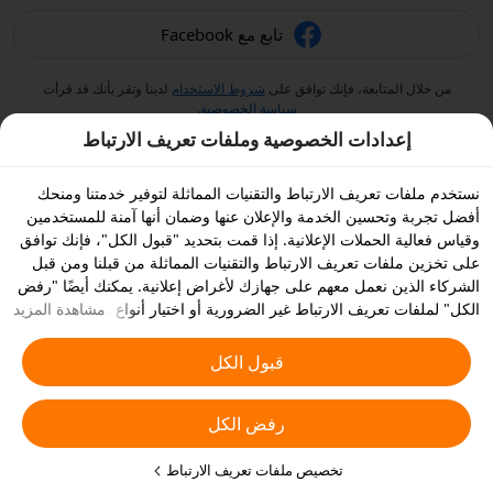
تابع مع Facebook
من خلال المتابعة، فإنك توافق على
شروط الاستخدام
لدينا وتقر بأنك قد قرأت
سياسة الخصوصية
.
إعدادات الخصوصية وملفات تعريف الارتباط
نستخدم ملفات تعريف الارتباط والتقنيات المماثلة لتوفير خدمتنا ومنحك
أفضل تجربة وتحسين الخدمة والإعلان عنها وضمان أنها آمنة للمستخدمين
وقياس فعالية الحملات الإعلانية. إذا قمت بتحديد "قبول الكل"، فإنك توافق
على تخزين ملفات تعريف الارتباط والتقنيات المماثلة من قبلنا ومن قبل
الشركاء الذين نعمل معهم على جهازك لأغراض إعلانية. يمكنك أيضًا "رفض
الكل" لملفات تعريف الارتباط غير الضرورية أو اختيار أنواع ملفات تعريف
مشاهدة المزيد
الارتباط التي ترغب في قبولها أو تعطيلها بالنقر على "تخصيص ملفات
تعريف الارتباط" أدناه أو في أي وقت من إعدادات الخصوصية الخاصة بك.
قبول الكل
يمكنك الاطلاع على
سياسة ملفات تعريف الارتباط والتقنيات المشابهة
للحصول على المزيد من التفاصيل.
رفض الكل
تخصيص ملفات تعريف الارتباط