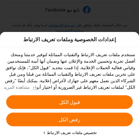
تابع مع Facebook
من خلال المتابعة، فإنك توافق على
شروط الاستخدام
لدينا وتقر بأنك قد قرأت
سياسة الخصوصية
.
إعدادات الخصوصية وملفات تعريف الارتباط
نستخدم ملفات تعريف الارتباط والتقنيات المماثلة لتوفير خدمتنا ومنحك
أفضل تجربة وتحسين الخدمة والإعلان عنها وضمان أنها آمنة للمستخدمين
وقياس فعالية الحملات الإعلانية. إذا قمت بتحديد "قبول الكل"، فإنك توافق
على تخزين ملفات تعريف الارتباط والتقنيات المماثلة من قبلنا ومن قبل
الشركاء الذين نعمل معهم على جهازك لأغراض إعلانية. يمكنك أيضًا "رفض
الكل" لملفات تعريف الارتباط غير الضرورية أو اختيار أنواع ملفات تعريف
مشاهدة المزيد
الارتباط التي ترغب في قبولها أو تعطيلها بالنقر على "تخصيص ملفات
تعريف الارتباط" أدناه أو في أي وقت من إعدادات الخصوصية الخاصة بك.
قبول الكل
يمكنك الاطلاع على
سياسة ملفات تعريف الارتباط والتقنيات المشابهة
للحصول على المزيد من التفاصيل.
رفض الكل
تخصيص ملفات تعريف الارتباط