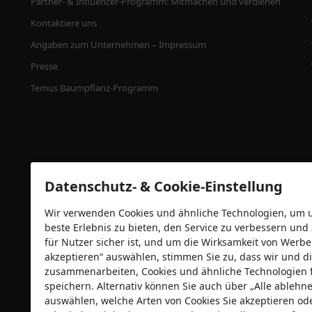
Partner- & Influencer-Programm: Mitmachen und verdienen
Kontaktiere uns
Angaben zum Unternehmen – Impressum
Presse
Temus Baumpflanz-Programm
Datenschutz- & Cookie-Einstellung
Wir verwenden Cookies und ähnliche Technologien, um un
beste Erlebnis zu bieten, den Service zu verbessern und
für Nutzer sicher ist, und um die Wirksamkeit von Wer
Sicherheitszertifizierungen
akzeptieren“ auswählen, stimmen Sie zu, dass wir und di
zusammenarbeiten, Cookies und ähnliche Technologien 
speichern. Alternativ können Sie auch über „Alle ableh
auswählen, welche Arten von Cookies Sie akzeptieren od