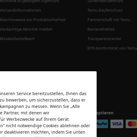
Richtlinie zu geistigem Eigentum
Sicherheitszentrum
Versandinformationen
Temu-Käuferschutz
Warnhinweise zur Produktsicherheit
Partnerschaft mit Temu
Verdächtige Aktivität melden
Barrierefreiheit
Mindestbestellwert
Transparenzcenter
EPR-Konformität von Temu
seren Service bereitzustellen, Ihnen das
 zu bewerben, um sicherzustellen, dass er
bekampagnen zu messen. Wenn Sie „Alle
e Partner, mit denen wir
Wir akzeptieren
für Werbezwecke auf Ihrem Gerät
nen“ nicht notwendige Cookies ablehnen oder
er deaktivieren möchten, indem Sie unten