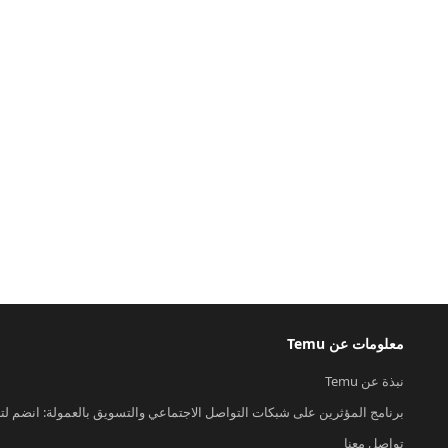
معلومات عن Temu
نبذة عن Temu
برنامج المؤثرين على شبكات التواصل الاجتماعي والتسويق بالعمولة: انضم لت
تواصل معنا